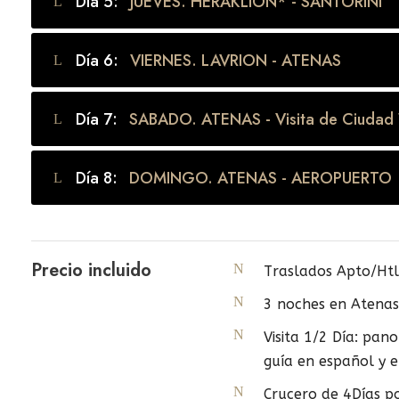
Día 5:
JUEVES. HERAKLION* - SANTORINI
Día 6:
VIERNES. LAVRION - ATENAS
Día 7:
SABADO. ATENAS - Visita de Ciudad
Día 8:
DOMINGO. ATENAS - AEROPUERTO
Precio incluido
Traslados Apto/Htl
3 noches en Atenas
Visita 1/2 Día: pano
guía en español y e
Crucero de 4Días po