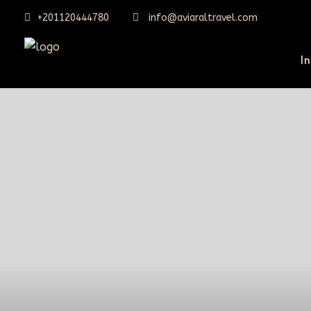
+201120444780
info@aviaraltravel.com
In