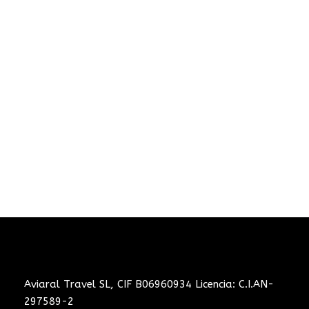
¿Tiene una pregunta?
No dude en llamarnos. Somos un
equipo experto y estaremos
encantados de hablar con usted.
+34 675 766 978
info@aviaraltravel.com
Aviaral Travel SL, CIF B06960934 Licencia: C.I.AN-
297589-2