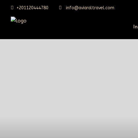
+201120444780
info@aviaraltravel.com
In