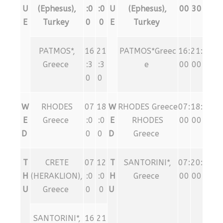
U
(Ephesus),
:0
:0
U
(Ephesus),
00
30
E
Turkey
0
0
E
Turkey
PATMOS*,
16
21
PATMOS*Greec
16:
21:
Greece
:3
:3
e
00
00
0
0
W
RHODES
07
18
W
RHODES Greece
07:
18:
E
Greece
:0
:0
E
RHODES
00
00
D
0
0
D
Greece
T
CRETE
07
12
T
SANTORINI*,
07:
20:
H
(HERAKLION),
:0
:0
H
Greece
00
00
U
Greece
0
0
U
SANTORINI*,
16
21