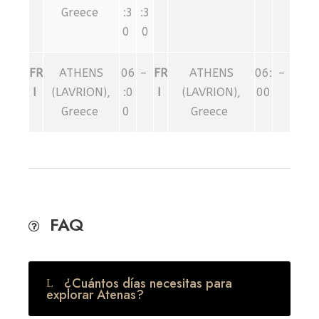
Greece
:3
:3
0
0
FR
ATHENS
06
–
FR
ATHENS
06:
–
I
(LAVRION),
:0
I
(LAVRION),
00
Greece
0
Greece
FAQ
¿Cuántos días necesitas para
explorar Atenas?