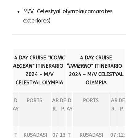
M/V Celestyal olympia(camarotes
exteriores)
4 DAY CRUISE “
ICONIC
4 DAY CRUISE
AEGEAN”
ITINERARIO
“
INVIERNO
”
ITINERARIO
2024 – M/V
2024 – M/V CELESTYAL
CELESTYAL OLYMPIA
OLYMPIA
D
PORTS
AR
DE
D
PORTS
AR
DE
AY
R.
P.
AY
R.
P.
T
KUSADASI
07
13
T
KUSADASI
07:
12: