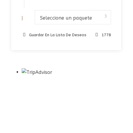
Seleccione un paquete
Guardar En La Lista De Deseos
1778
¿Tiene una pregunta?
No dude en llamarnos. Somos un
equipo experto y estaremos