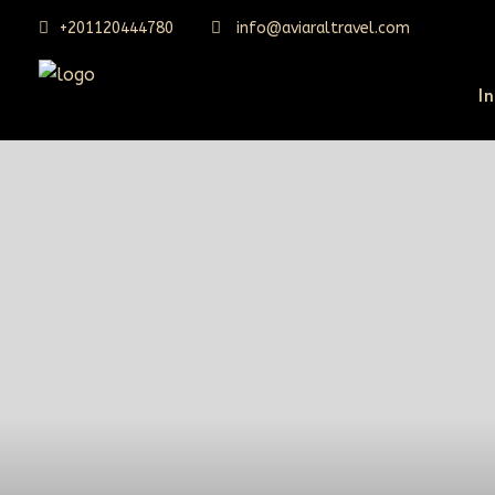
+201120444780
info@aviaraltravel.com
In