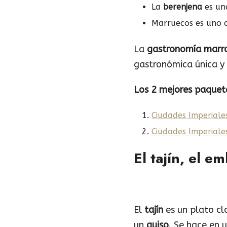
La
berenjena
es una
Marruecos es uno 
La
gastronomía marr
gastronómica única 
Los 2 mejores paquet
Ciudades Imperiale
Ciudades Imperiales
El tajín, el 
El
tajín
es un plato cl
un
guiso
. Se hace en 