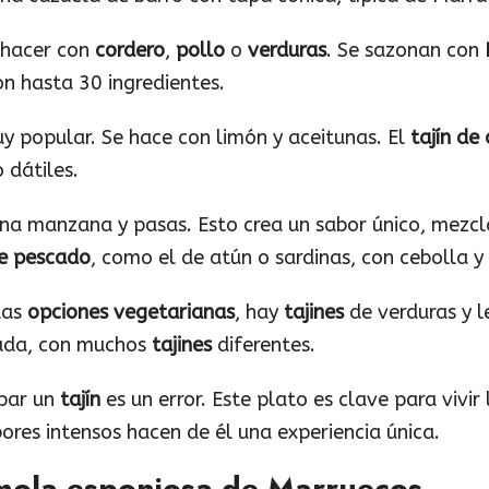
 hacer con
cordero
,
pollo
o
verduras
. Se sazonan con
n hasta 30 ingredientes.
y popular. Se hace con limón y aceitunas. El
tajín de
 dátiles.
a manzana y pasas. Esto crea un sabor único, mezcla
de pescado
, como el de atún o sardinas, con cebolla 
las
opciones vegetarianas
, hay
tajines
de verduras y l
iada, con muchos
tajines
diferentes.
obar un
tajín
es un error. Este plato es clave para vivir
bores intensos hacen de él una experiencia única.
émola esponjosa de Marruecos