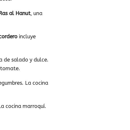
Ras al Hanut
, una
 cordero
incluye
 de salado y dulce.
y tomate.
egumbres. La cocina
 la cocina marroquí.