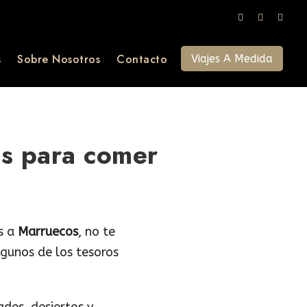
s
Sobre Nosotros
Contacto
Viajes A Medida
os para comer
as a
Marruecos
, no te
lgunos de los tesoros