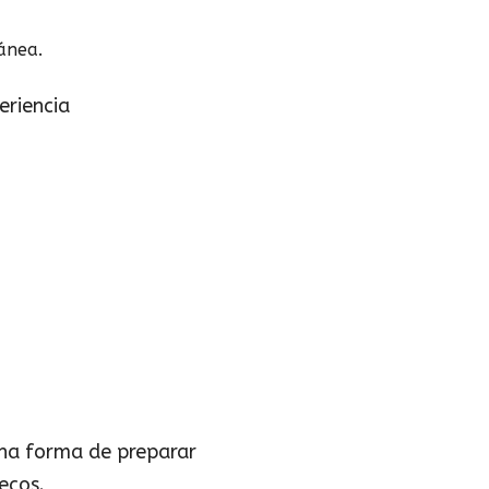
ánea.
eriencia
 una forma de preparar
ecos.