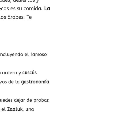
ades, desiertos y
ecos es su comida.
La
os árabes. Te
 incluyendo el famoso
 cordero y
cuscús
.
ivos de la
gastronomía
puedes dejar de probar.
 el
Zaaluk
, una