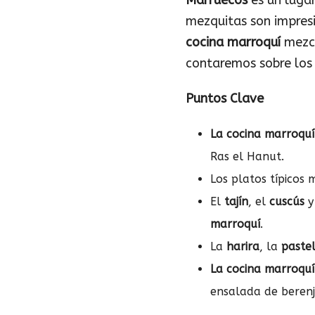
Marruecos
es un lugar
mezquitas son impres
cocina marroquí
mezcl
contaremos sobre los 
Puntos Clave
La cocina marroquí
Ras el Hanut.
Los platos típicos
El
tajín
, el
cuscús
y
marroquí
.
La
harira
, la
paste
La cocina marroquí
ensalada de berenj