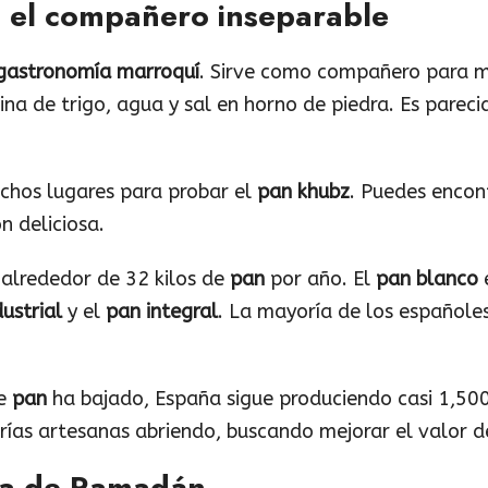
, el compañero inseparable
gastronomía marroquí
. Sirve como compañero para m
na de trigo, agua y sal en horno de piedra. Es parecid
chos lugares para probar el
pan khubz
. Puedes encon
n deliciosa.
alrededor de 32 kilos de
pan
por año. El
pan blanco
e
ustrial
y el
pan integral
. La mayoría de los españole
de
pan
ha bajado, España sigue produciendo casi 1,500 
ías artesanas abriendo, buscando mejorar el valor 
opa de Ramadán