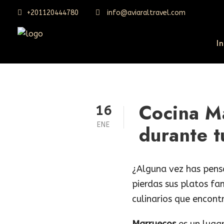
+201120444780
info@aviaraltravel.com
In
Cocina Ma
16
ENE
durante t
¿Alguna vez has pens
pierdas sus platos fa
culinarios que encont