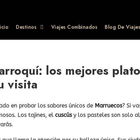
icio
Destinos
Viajes Combinados
Blog De Viaje
rroquí: los mejores plat
u visita
ado en probar los sabores únicos de
Marruecos
? Si v
mosos. Los tajines, el
cuscús
y los pasteles son solo a
rarás.