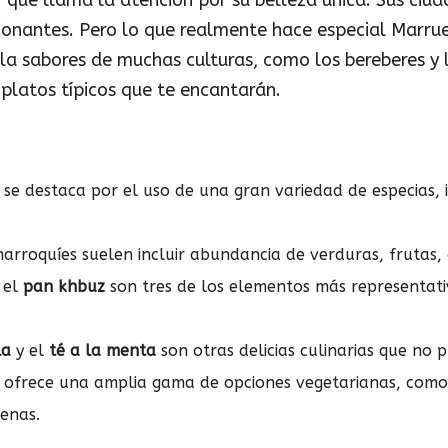
 que llama la atención por su belleza única. Sus ciud
ionantes. Pero lo que realmente hace especial Marru
a sabores de muchas culturas, como los bereberes y l
platos típicos que te encantarán.
se destaca por el uso de una gran variedad de especias,
 marroquíes suelen incluir abundancia de verduras, frutas,
 el
pan khbuz
son tres de los elementos más representat
la
y el
té a la menta
son otras delicias culinarias que no 
ofrece una amplia gama de opciones vegetarianas, como
enas.