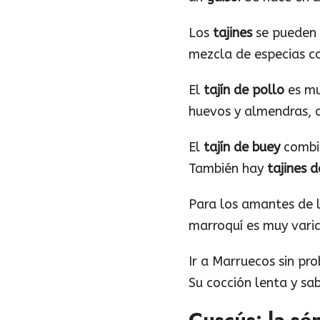
Los
tajines
se pueden
mezcla de especias co
El
tajín de pollo
es mu
huevos y almendras, o
El
tajín de buey
combin
También hay
tajines 
Para los amantes de 
marroquí es muy var
Ir a Marruecos sin pr
Su cocción lenta y sa
Cuscús: la s