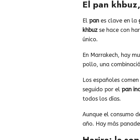
El pan khbuz
El
pan
es clave en la
khbuz
se hace con hari
único.
En Marrakech, hay mu
pollo, una combinació
Los españoles comen 
seguido por el
pan ind
todos los días.
Aunque el consumo 
año. Hay más panader
Harira: la s