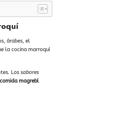
roquí
s, árabes, el
ue la cocina marroquí
ntes. Los
sabores
comida magrebí
.