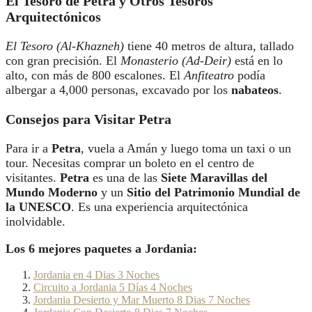
El Tesoro de Petra y Otros Tesoros
Arquitectónicos
El Tesoro (Al-Khazneh)
tiene 40 metros de altura, tallado
con gran precisión. El
Monasterio (Ad-Deir)
está en lo
alto, con más de 800 escalones. El
Anfiteatro
podía
albergar a 4,000 personas, excavado por los
nabateos
.
Consejos para Visitar Petra
Para ir a
Petra
, vuela a Amán y luego toma un taxi o un
tour. Necesitas comprar un boleto en el centro de
visitantes.
Petra
es una de las
Siete Maravillas del
Mundo Moderno
y un
Sitio del Patrimonio Mundial de
la UNESCO
. Es una experiencia arquitectónica
inolvidable.
Los 6 mejores paquetes a Jordania:
Jordania en 4 Dias 3 Noches
Circuito a Jordania 5 Días 4 Noches
Jordania Desierto y Mar Muerto 8 Dias 7 Noches