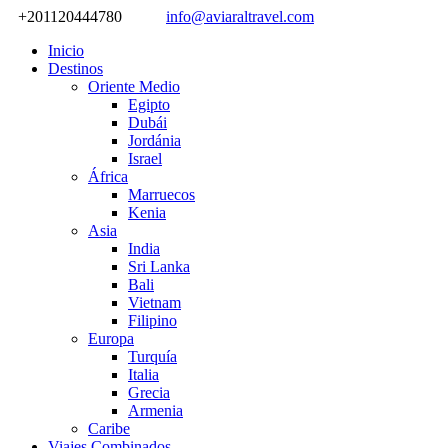
+201120444780
info@aviaraltravel.com
Inicio
Destinos
Oriente Medio
Egipto
Dubái
Jordánia
Israel
África
Marruecos
Kenia
Asia
India
Sri Lanka
Bali
Vietnam
Filipino
Europa
Turquía
Italia
Grecia
Armenia
Caribe
Viajes Combinados