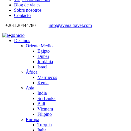
Blog de viajes
Sobre nosotros
Contacto
+201120444780
info@aviaraltravel.com
Inicio
Destinos
Oriente Medio
Egipto
Dubái
Jordánia
Israel
África
Marruecos
Kenia
Asia
India
Sri Lanka
Bali
Vietnam
Filipino
Europa
Turquía
Italia