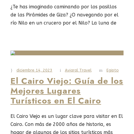
¿Te has imaginado caminando por los pasillos
de las Pirámides de Giza? ¿O navegando por el
río Nilo en un crucero por el Nilo? La luna de
miel en Egipto podría ser tu próxima aventura.
Este país, con su rica cultura, es un destino
ideal para parejas que buscan un viaje de
ensueño lleno de...
diciembre 14, 2023
Aviaral Travel
Egipto
Read More
El Cairo Viejo: Guía de los
Mejores Lugares
Turísticos en El Cairo
El Cairo Viejo es un lugar clave para visitar en El
Cairo. Con más de 2000 años de historia, es
hogar de algunos de los sitios turísticos más