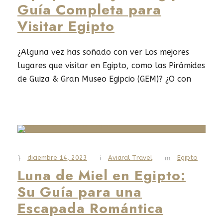
Guía Completa para
Visitar Egipto
¿Alguna vez has soñado con ver Los mejores
lugares que visitar en Egipto, como las Pirámides
de Guiza & Gran Museo Egipcio (GEM)? ¿O con
recorrer las tumbas de los faraones? ¿O quizás
navegar por el legendario Río Nilo? Egipto es un
destino mágico, lleno de historia y cultura. Esta
guía, Tips para viajar a...
diciembre 14, 2023
Aviaral Travel
Egipto
Read More
Luna de Miel en Egipto:
Su Guía para una
Escapada Romántica