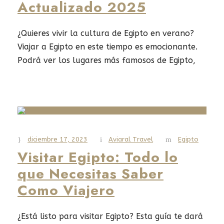
Actualizado 2025
¿Quieres vivir la cultura de Egipto en verano?
Viajar a Egipto en este tiempo es emocionante.
Podrá ver los lugares más famosos de Egipto,
como las famosas pirámides bajo el cielo claro.
También puedes nadar en el Mar Rojo, que es
cristalino. Te damos toda la información para
un viaje de verano inolvidable a Egipto...
diciembre 17, 2023
Aviaral Travel
Egipto
Read More
Visitar Egipto: Todo lo
que Necesitas Saber
Como Viajero
¿Está listo para visitar Egipto? Esta guía te dará