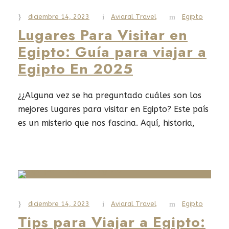
Read More
diciembre 14, 2023
Aviaral Travel
Egipto
Lugares Para Visitar en
Egipto: Guía para viajar a
Egipto En 2025
¿¿Alguna vez se ha preguntado cuáles son los
mejores lugares para visitar en Egipto? Este país
es un misterio que nos fascina. Aquí, historia,
cultura y naturaleza se unen de una manera
única. Egipto es un lugar donde cada rincón es
un tesoro que te hará querer más. Desde las
famosas pirámides de Guiza hasta...
diciembre 14, 2023
Aviaral Travel
Egipto
Read More
Tips para Viajar a Egipto: