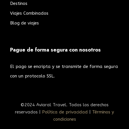
Destinos
litbang.garutkab.go.id/bocoran-rtp-slot/
Viajes Combinados
https://bkpsdm.tanahlautkab.go.id/rtp-live-
slot-gacor-2023/
Blog de viajes
https://ilmugizi.unhas.ac.id/situs-slot-gacor/
bdslot88
bk8
captain 77
cuan88
emas168
gacor77-lucks
gacor777
goyangtoto
hoki88
Pague de forma segura con nosotros
hoki188
hometogel
kilat77
kpi4d
ole777
palu4d
panen77
panen138
ratutogel
rtp slot
El pago se encripta y se transmite de forma segura
gacor
slotrtp138
suneo138
togel online
viral168
w69
waktogel
we88
con un protocolo SSL.
©2024 Aviaral Travel. Todos los derechos
reservados |
Política de privacidad
|
Términos y
condiciones