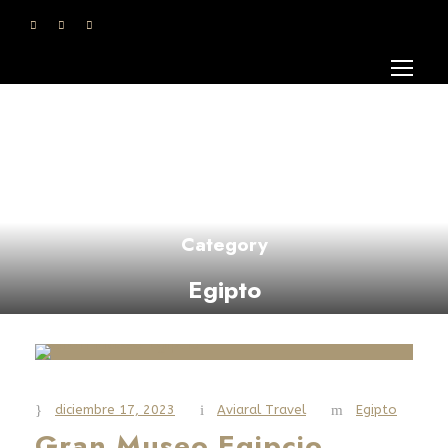
Category
Egipto
diciembre 17, 2023
Aviaral Travel
Egipto
Gran Museo Egipcio