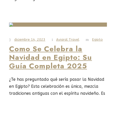
famosos de Egipto. Aquí, mezclan las
imponentes mezquitas con los vibrantes
bazares, ofreciendo una visión única de la
ciudad. Si te interesa la historia, la arquitectura
o...
diciembre 14, 2023
Aviaral Travel
Egipto
Como Se Celebra la
Read More
Navidad en Egipto: Su
Guía Completa 2025
¿Te has preguntado qué sería pasar la Navidad
en Egipto? Esta celebración es única, mezcla
tradiciones antiguas con el espíritu navideño. Es
una experiencia inolvidable para quienes buscan
algo diferente Tanto si quiere pasarla junto a
famosos lugares históricos como si desea pasar