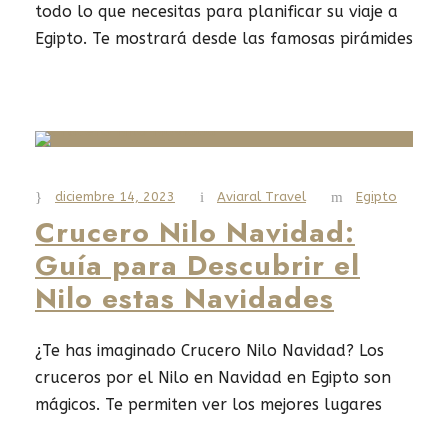
todo lo que necesitas para planificar su viaje a
Egipto. Te mostrará desde las famosas pirámides
de Guiza hasta los emocionantes cruceros por el
Nilo. Si quieres ver las ciudades históricas,
disfrutar de las playas o probar la gastronomía
egipcia, esta guía es para ti. Te...
diciembre 14, 2023
Aviaral Travel
Egipto
Read More
Crucero Nilo Navidad:
Guía para Descubrir el
Nilo estas Navidades
¿Te has imaginado Crucero Nilo Navidad? Los
cruceros por el Nilo en Navidad en Egipto son
mágicos. Te permiten ver los mejores lugares
para visitar en Egipto y disfrutar de un ambiente