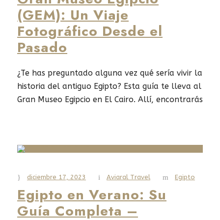
(GEM): Un Viaje
Fotográfico Desde el
Pasado
¿Te has preguntado alguna vez qué sería vivir la
historia del antiguo Egipto? Esta guía te lleva al
Gran Museo Egipcio en El Cairo. Allí, encontrarás
desde los tesoros de Tutankamón hasta las
antigüedades de los faraones. Este lugar es una
de las colecciones más grandes del mundo.
Prepárate para descubrir los secretos del
pasado...
diciembre 17, 2023
Aviaral Travel
Egipto
Egipto en Verano: Su
Read More
Guía Completa –