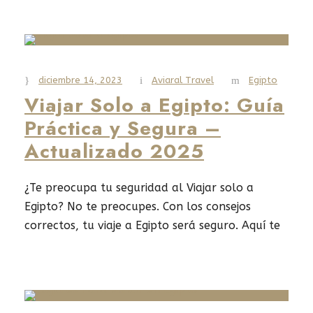
festivo. Aquí tiene nuestros consejos para
disfrutar al máximo de esta aventura durante
su visita a Egipto.
diciembre 14, 2023
Aviaral Travel
Egipto
Read More
Viajar Solo a Egipto: Guía
Práctica y Segura –
Actualizado 2025
¿Te preocupa tu seguridad al Viajar solo a
Egipto? No te preocupes. Con los consejos
correctos, tu viaje a Egipto será seguro. Aquí te
damos las herramientas para planificar, vestir y
moverte por Egipto con confianza y los mejores
lugares que visitar en Egipto.