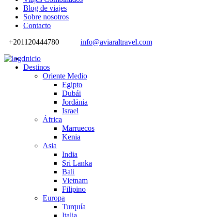
Blog de viajes
Sobre nosotros
Contacto
+201120444780
info@aviaraltravel.com
Inicio
Destinos
Oriente Medio
Egipto
Dubái
Jordánia
Israel
África
Marruecos
Kenia
Asia
India
Sri Lanka
Bali
Vietnam
Filipino
Europa
Turquía
Italia