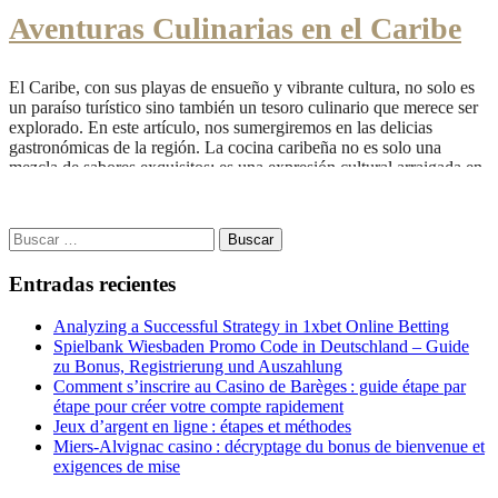
Aventuras Culinarias en el Caribe
El Caribe, con sus playas de ensueño y vibrante cultura, no solo es
un paraíso turístico sino también un tesoro culinario que merece ser
explorado. En este artículo, nos sumergiremos en las delicias
gastronómicas de la región. La cocina caribeña no es solo una
mezcla de sabores exquisitos; es una expresión cultural arraigada en
la...
Read More
Buscar:
Entradas recientes
Analyzing a Successful Strategy in 1xbet Online Betting
Spielbank Wiesbaden Promo Code in Deutschland – Guide
zu Bonus, Registrierung und Auszahlung
Comment s’inscrire au Casino de Barèges : guide étape par
étape pour créer votre compte rapidement
Jeux d’argent en ligne : étapes et méthodes
Miers-Alvignac casino : décryptage du bonus de bienvenue et
exigences de mise