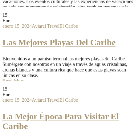
vacaciones. Los eventos culturales y las experiencias de vacaciones
no solo son momentos de celebración, sino también ventanas a la
diversidad y la...
15
Read More
Ene
enero 15, 2024
Aviaral Travel
El Caribe
Las Mejores Playas Del Caribe
Bienvenidos a un paraíso terrenal las mejores playas del Caribe.
Sumérgete con nosotros en un viaje a través de aguas cristalinas,
arenas blancas y una cultura rica que hace que estas playas sean
únicas en su clase.
Read More
15
Ene
enero 15, 2024
Aviaral Travel
El Caribe
La Mejor Época Para Visitar El
Caribe