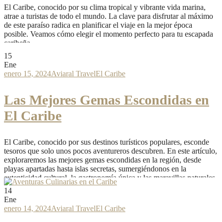
El Caribe, conocido por su clima tropical y vibrante vida marina,
atrae a turistas de todo el mundo. La clave para disfrutar al máximo
de este paraíso radica en planificar el viaje en la mejor época
posible. Veamos cómo elegir el momento perfecto para tu escapada
caribeña.
Read More
15
Ene
enero 15, 2024
Aviaral Travel
El Caribe
Las Mejores Gemas Escondidas en
El Caribe
El Caribe, conocido por sus destinos turísticos populares, esconde
tesoros que solo unos pocos aventureros descubren. En este artículo,
exploraremos las mejores gemas escondidas en la región, desde
playas apartadas hasta islas secretas, sumergiéndonos en la
autenticidad cultural, la gastronomía única y las maravillas naturales
fuera del circuito turístico convencional.
14
Read More
Ene
enero 14, 2024
Aviaral Travel
El Caribe