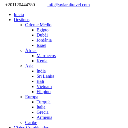
+201120444780
info@aviaraltravel.com
Inicio
Destinos
Oriente Medio
Egipto
Dubái
Jordánia
Israel
África
Marruecos
Kenia
Asia
India
Sri Lanka
Bali
Vietnam
Filipino
Europa
Turquía
Italia
Grecia
Armenia
Caribe
Viajes Combinados