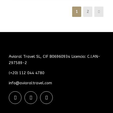
1
2
Aviaral Travel SL, CIF B06960934 Licencia: C.I.AN-
297589-2
(+20) 112 044 4780
info@aviaraltravel.com