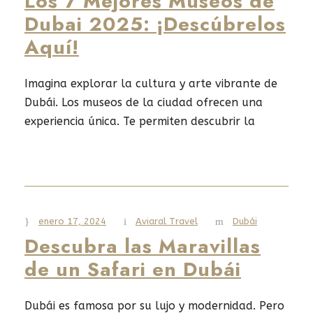
Los 7 Mejores Museos de
Dubai 2025: ¡Descúbrelos
Aquí!
Imagina explorar la cultura y arte vibrante de
Dubái. Los museos de la ciudad ofrecen una
experiencia única. Te permiten descubrir la
historia y tradición de la región. Si te gusta el
arte islámico o la escena artística moderna,
Dubái es ideal. Los mejores museos, como las
galerías de arte, son un destino imperdible.
Son...
enero 17, 2024
Aviaral Travel
Dubái
Descubra las Maravillas
de un Safari en Dubái
Read More
Dubái es famosa por su lujo y modernidad. Pero