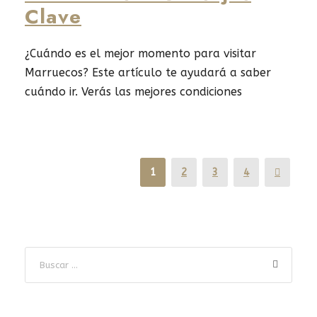
Clave
¿Cuándo es el mejor momento para visitar
Marruecos? Este artículo te ayudará a saber
cuándo ir. Verás las mejores condiciones
climáticas y las mejores épocas para turistas.
Marruecos es un lugar lleno de cultura, historia
y paisajes increíbles. Te daremos consejos para
disfrutar Marruecos al máximo. Con Aviaral
1
2
3
4
Travel, encontrarás paquetes perfectos para ti.
Así,...
Read More