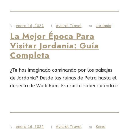
agradable para ellas? En esta guía, aprenderás
cómo Jordania se está convirtiendo en un lugar
seguro y atractivo para las mujeres viajeras
solas. Descubrirás cómo...
enero 16, 2024
Aviaral Travel
Jordania
La Mejor Época Para
Visitar Jordania: Guía
Read More
Completa
¿Te has imaginado caminando por los paisajes
de Jordania? Desde las ruinas de Petra hasta el
desierto de Wadi Rum. Es crucial saber cuándo ir
para disfrutar al máximo. El clima, los precios y
la cantidad de turistas cambian todo el año.
Esta guía te mostrará cuándo es el mejor
momento para visitar Jordania. Te...
enero 16, 2024
Aviaral Travel
Kenia