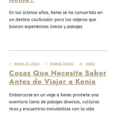
En los últimos años, Kenia se ha convertido en
un destino cautivador para los viajeros que
buscan experiencias únicas y paisajes
impresionantes. A medida que los ávidos
exploradores planean su próxima aventura,la
pregunta que a menudo persiste es: "¿Es seguro
viajar a Kenia?"En esta guía completa,
abordamos inquietudes, destacamos las
enero 16, 2024
Aviaral Travel
Kenia
maravillas de esta joya del...
Cosas Que Necesita Saber
Antes de Viajar a Kenia
Read More
Embarcarse en un viaje a Kenia promete una
aventura llena de paisajes diversos, culturas
ricas y encuentros inolvidables con la vida
silvestre. Antes de poner un pie en esta joya del