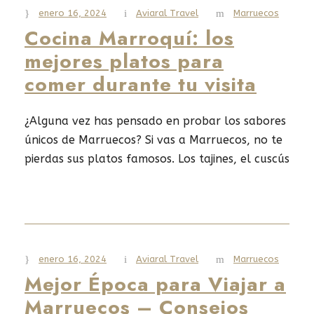
enero 16, 2024
Aviaral Travel
Marruecos
Read More
Cocina Marroquí: los
mejores platos para
comer durante tu visita
¿Alguna vez has pensado en probar los sabores
únicos de Marruecos? Si vas a Marruecos, no te
pierdas sus platos famosos. Los tajines, el cuscús
y los pasteles son solo algunos de los tesoros
culinarios que encontrarás. Marruecos es un
lugar que llama la atención por su belleza
única. Sus ciudades, desiertos y mezquitas son...
enero 16, 2024
Aviaral Travel
Marruecos
Mejor Época para Viajar a
Read More
Marruecos – Consejos