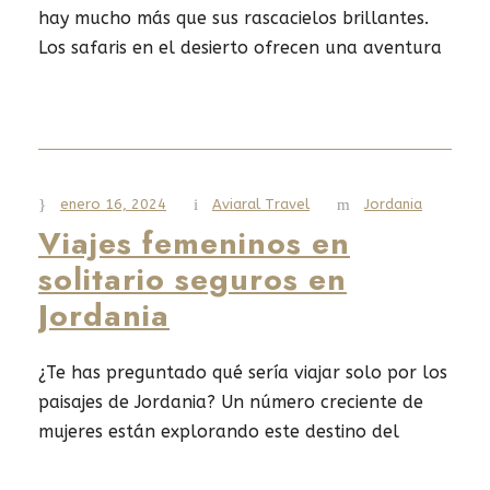
hay mucho más que sus rascacielos brillantes.
Los safaris en el desierto ofrecen una aventura
única. Te llevarán a una mezcla de naturaleza
salvaje y refinamiento que te dejará sin aliento.
Read More
enero 16, 2024
Aviaral Travel
Jordania
Viajes femeninos en
solitario seguros en
Jordania
¿Te has preguntado qué sería viajar solo por los
paisajes de Jordania? Un número creciente de
mujeres están explorando este destino del
Medio Oriente. La pregunta es: ¿Es seguro y