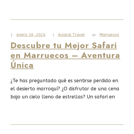
este de África, aquí hay cosas esenciales que
debe saber para que su experiencia de viaje sea
perfecta y verdaderamente extraordinaria.
enero 16, 2024
Aviaral Travel
Marruecos
Descubre tu Mejor Safari
Read More
en Marruecos – Aventura
Única
¿Te has preguntado qué es sentirse perdido en
el desierto marroquí? ¿O disfrutar de una cena
bajo un cielo lleno de estrellas? Un safari en
Marruecos es más que ver paisajes
impresionantes. Es sumergirse en una cultura
rica y vibrante.