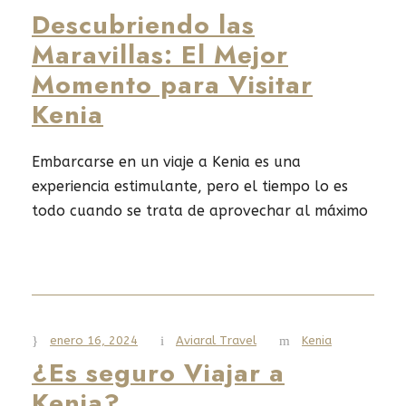
Descubriendo las
Read More
Maravillas: El Mejor
Momento para Visitar
Kenia
Embarcarse en un viaje a Kenia es una
experiencia estimulante, pero el tiempo lo es
todo cuando se trata de aprovechar al máximo
su visita a esta encantadora joya del este de
África. entendemos la importancia de planificar
el viaje perfecto, y es por eso que estamos aquí
para guiarlo a través de las complejidades...
enero 16, 2024
Aviaral Travel
Kenia
¿Es seguro Viajar a
Read More
Kenia?